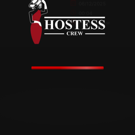
06/12/2025
00:04
HostessCrew